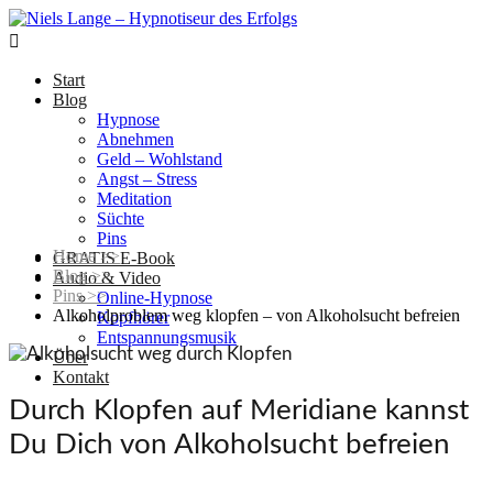

Start
Blog
Hypnose
Abnehmen
Geld – Wohlstand
Angst – Stress
Meditation
Süchte
Pins
Home
>>
GRATIS E-Book
Blog
>>
Audio & Video
Pins
>>
Online-Hypnose
Alkoholproblem weg klopfen – von Alkoholsucht befreien
Kopfhörer
Entspannungsmusik
Über
Kontakt
Durch Klopfen auf Meridiane kannst
Du Dich von Alkoholsucht befreien